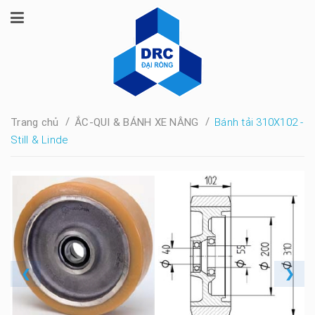
/
/
Trang chủ
ẮC-QUI & BÁNH XE NÂNG
Bánh tải 310X102 -
Still & Linde
❮
❯