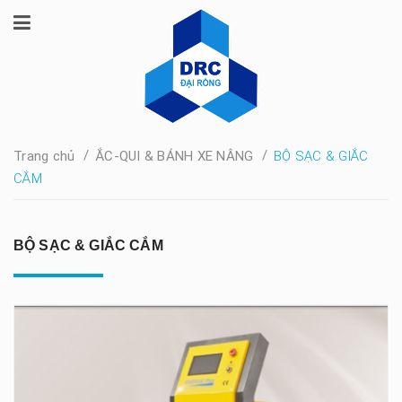
/
/
Trang chủ
ẮC-QUI & BÁNH XE NÂNG
BỘ SẠC & GIẮC
CẮM
BỘ SẠC & GIẮC CẮM