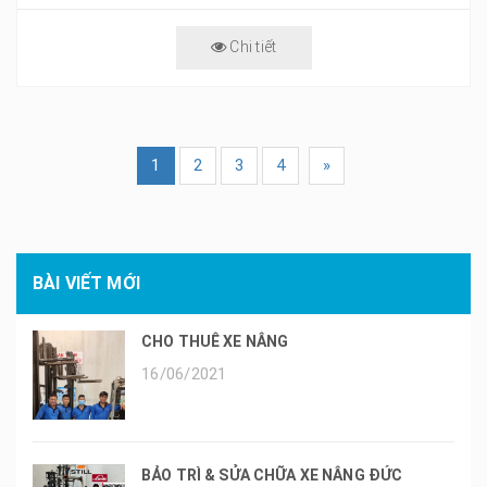
Chi tiết
1
2
3
4
»
BÀI VIẾT MỚI
CHO THUÊ XE NÂNG
16/06/2021
BẢO TRÌ & SỬA CHỮA XE NÂNG ĐỨC