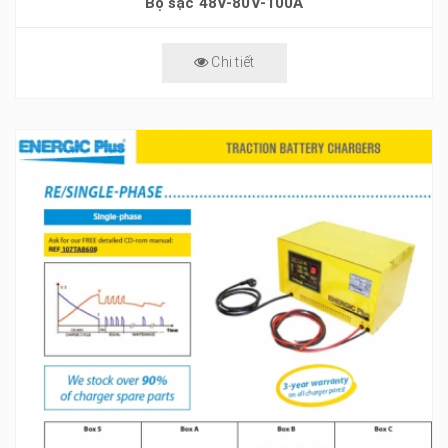
Bộ sạc 48V-80V-100A
Chi tiết