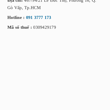
Địa chỉ:
467/94/21 Lê Đức Thọ, Phường 16, Q.
Gò Vấp, Tp.HCM
Hotline :
091 3777 173
Mã số thuế :
0309429179