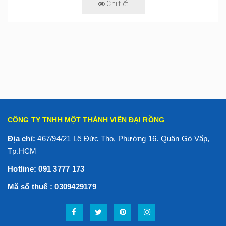
Chi tiết
CÔNG TY TNHH MỘT THÀNH VIÊN ĐẠI RỒNG
Địa chỉ:
467/94/21 Lê Đức Thọ, Phường 16. Quận Gò Vấp,
Tp.HCM
Hotline: 091 3777 173
Mã số thuế : 0309429179