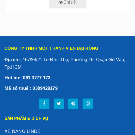
Chi tiết
CÔNG TY TNHH MỘT THÀNH VIÊN ĐẠI RỒNG
Địa chỉ:
467/94/21 Lê Đức Thọ, Phường 16. Quận Gò Vấp,
Tp.HCM
Hotline: 091 3777 173
Mã số thuế : 0309429179
SẢN PHẨM & DỊCH VỤ
XE NÂNG LINDE