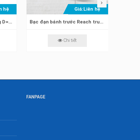
n hệ
Giá:
Liên hệ
Bạc đạn ra vào khung nâng D=110mm
Bạc đạn bánh trước Reach truck
Cùm 
Chi tiết
FANPAGE