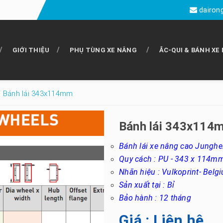
dairon
GIỚI THIỆU
PHỤ TÙNG XE NÂNG
ẮC-QUI & BÁNH XE
Bánh lái 343x114mm
Bánh lái 343x114
Bánh lái xe nâng cao Junghe
Quy cách :
PU - 343 x 114m
Nhãn hiệu :
Vulkoprint- Belg
Sản xuất tại : Bỉ
Bảo hành : 12 tháng
Giá : Liên hệ