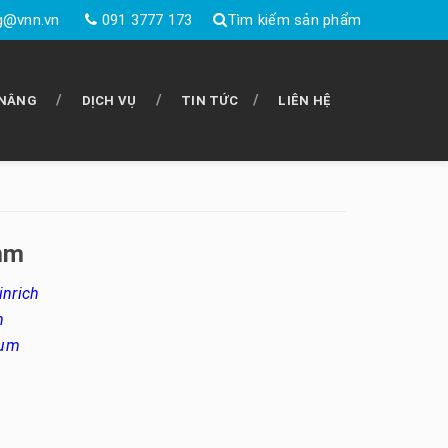
g@vnn.vn
091 3777 173
Tìm kiếm sản phẩm
 NÂNG
DỊCH VỤ
TIN TỨC
LIÊN HỆ
mm
inrich
m
ium