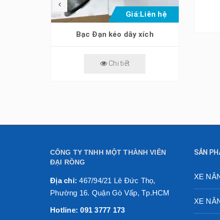
Liên hệ
Giá:
Liên hệ
Bạc Đạn Chà-Jungheinrich-All ETV
Bạc Đạn kéo dây xích
Chi tiết
CÔNG TY TNHH MỘT THÀNH VIÊN
SẢN PH
ĐẠI RỒNG
XE NÂ
Địa chỉ:
467/94/21 Lê Đức Thọ,
Phường 16. Quận Gò Vấp, Tp.HCM
XE NÂ
Hotline: 091 3777 173