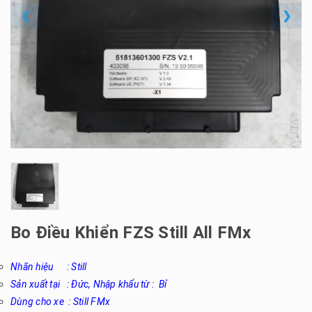
❮
❯
Bo Điều Khiển FZS Still All FMx
Nhãn hiệu : Still
Sản xuất tại : Đức, Nhập khẩu từ : Bỉ
Dùng cho xe : Still FMx