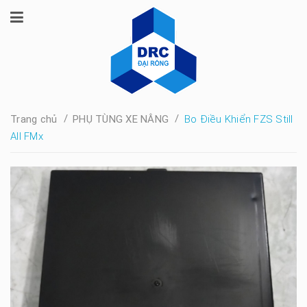
/
/
Trang chủ
PHỤ TÙNG XE NÂNG
Bo Điều Khiển FZS Still
All FMx