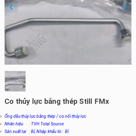
❮
❯
Co thủy lực bắng thép Still FMx
Ống dầu thủy lực bằng thép / co nối thủy lực
Nhãn hiệu : TVH Total Source
Sản xuất tại : Bỉ, Nhập khẩu từ : Bỉ