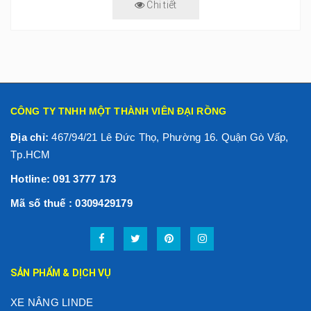
Chi tiết
CÔNG TY TNHH MỘT THÀNH VIÊN ĐẠI RỒNG
Địa chỉ:
467/94/21 Lê Đức Thọ, Phường 16. Quận Gò Vấp,
Tp.HCM
Hotline: 091 3777 173
Mã số thuế : 0309429179
SẢN PHẨM & DỊCH VỤ
XE NÂNG LINDE