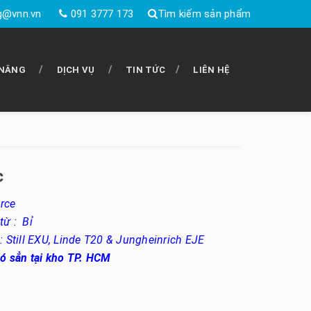
g@vnn.vn
091 3777 173
Tìm kiếm sản phẩm
 NÂNG
DỊCH VỤ
TIN TỨC
LIÊN HỆ
c
rce
từ : Bỉ
: Still EXU, Linde T20 & Jungheinrich EJE
có sẳn tại kho TP. HCM