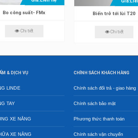
Giá:
Liê
Bo công suất- FMx
Biến trở tới lùi T20
Chi tiết
Chi tiết
ẨM & DỊCH VỤ
CHÍNH SÁCH KHÁCH HÀNG
NG LINDE
Chính sách đổi trả - giao hàng
NG TAY
Chính sách bảo mật
ÙNG XE NÂNG
Phương thức thanh toán
HỮA XE NÂNG
Chính sách vận chuyển