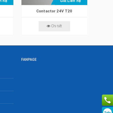
n hệ
Giá:
Liên hệ
Contactor 24V T20
Bạc đạn
Chi tiết
FANPAGE