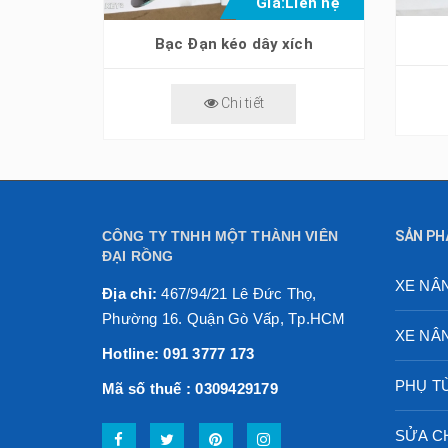
Liên hệ
Giá:
Liên hệ
Bạc Đạn Chà-Jungheinrich-All ETV
Bạc Đạn kéo dây xích
Chi tiết
CÔNG TY TNHH MỘT THÀNH VIÊN
SẢN PH
ĐẠI RỒNG
XE NÂ
Địa chỉ:
467/94/21 Lê Đức Thọ,
Phường 16. Quận Gò Vấp, Tp.HCM
XE NÂ
Hotline: 091 3777 173
PHỤ T
Mã số thuế : 0309429179
SỬA C